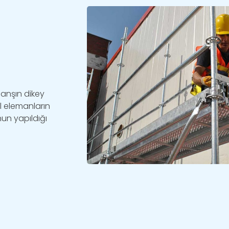
lanşın dikey
al elemanların
nun yapıldığı