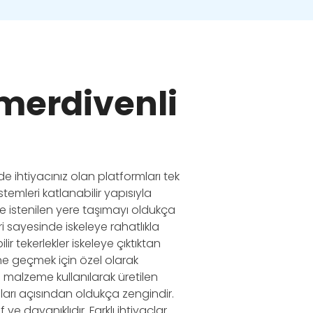
 merdivenli
rde ihtiyacınız olan platformları tek
stemleri katlanabilir yapısıyla
le istenilen yere taşımayı oldukça
i sayesinde iskeleye rahatlıkla
ir tekerlekler iskeleye çıktıktan
e geçmek için özel olarak
 malzeme kullanılarak üretilen
kaları açısından oldukça zengindir.
 dayanıklıdır. Farklı ihtiyaçlar