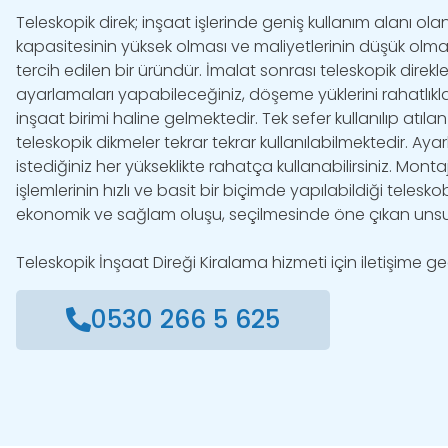
Teleskopik direk; inşaat işlerinde geniş kullanım alanı ola
kapasitesinin yüksek olması ve maliyetlerinin düşük olma
tercih edilen bir üründür. İmalat sonrası teleskopik direkle
ayarlamaları yapabileceğiniz, döşeme yüklerini rahatlıkla
inşaat birimi haline gelmektedir. Tek sefer kullanılıp atıl
teleskopik dikmeler tekrar tekrar kullanılabilmektedir. Ayarlı
istediğiniz her yükseklikte rahatça kullanabilirsiniz. Mont
işlemlerinin hızlı ve basit bir biçimde yapılabildiği teleskob
ekonomik ve sağlam oluşu, seçilmesinde öne çıkan unsu
Teleskopik İnşaat Direği Kiralama hizmeti için iletişime ge
0530 266 5 625