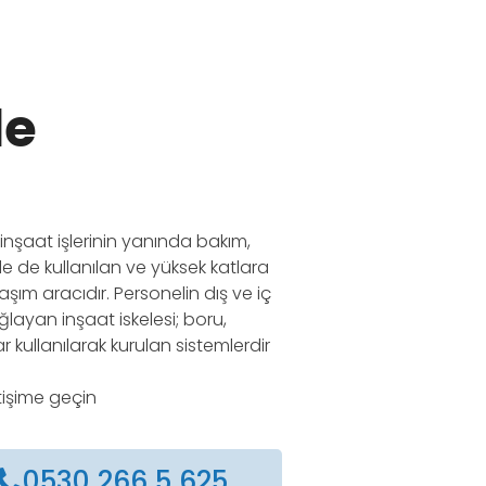
le
, inşaat işlerinin yanında bakım,
e de kullanılan ve yüksek katlara
aşım aracıdır. Personelin dış ve iç
layan inşaat iskelesi; boru,
r kullanılarak kurulan sistemlerdir
etişime geçin
0530 266 5 625